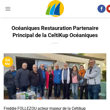
Passer
au
contenu
Océaniques Restauration Partenaire
Principal de la CeltiKup Océaniques
04
Mai
Freddie FOLLEZOU acteur majeur de la Celtikup