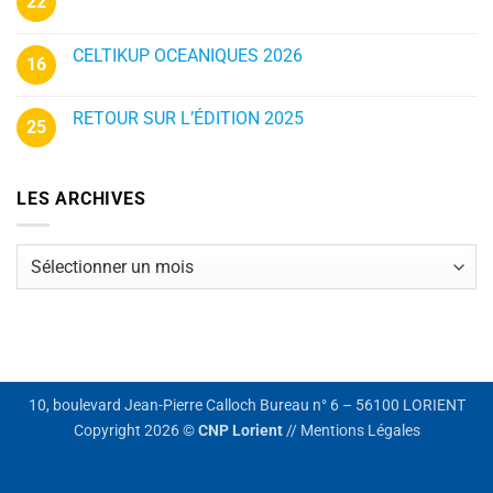
22
CELTIKUP OCEANIQUES 2026
16
RETOUR SUR L’ÉDITION 2025
25
LES ARCHIVES
Les
archives
10, boulevard Jean-Pierre Calloch Bureau n° 6 – 56100 LORIENT
Copyright 2026 ©
CNP Lorient
//
Mentions Légales